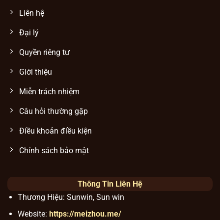
Liên hệ
Đại lý
Quyền riêng tư
Giới thiệu
Miễn trách nhiệm
Câu hỏi thường gặp
Điều khoản điều kiện
Chính sách bảo mật
Thông Tin Liên Hệ
Thương Hiệu: Sunwin, Sun win
Website:
https://meizhou.me/