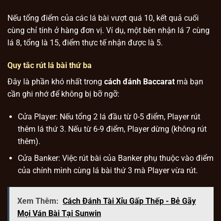
Nếu tổng điểm của các lá bài vượt quá 10, kết quả cuối
cùng chỉ tính ở hàng đơn vị. Ví dụ, một bên nhận lá 7 cùng
lá 8, tổng là 15, điểm thực tế nhận được là 5.
Quy tắc rút lá bài thứ ba
Đây là phần khó nhất trong
cách đánh Baccarat
mà bạn
cần ghi nhớ để không bị bỡ ngỡ:
Cửa Player: Nếu tổng 2 lá đầu từ 0-5 điểm, Player rút
thêm lá thứ 3. Nếu từ 6-9 điểm, Player dừng (không rút
thêm).
Cửa Banker: Việc rút bài của Banker phụ thuộc vào điểm
của chính mình cùng lá bài thứ 3 mà Player vừa rút.
Xem Thêm:
Cách Đánh Tài Xỉu Gấp Thếp - Bẻ Gãy
Mọi Ván Bài Tại Sunwin