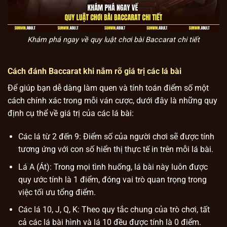
Khám phá ngay về quy luật chơi bài Baccarat chi tiết
Cách đánh Baccarat khi nắm rõ giá trị các lá bài
Để giúp bạn dễ dàng làm quen và tính toán điểm số một
cách chính xác trong mỗi ván cược, dưới đây là những quy
định cụ thể về giá trị của các lá bài:
Các lá từ 2 đến 9: Điểm số của người chơi sẽ được tính
tương ứng với con số hiển thị thực tế in trên mỗi lá bài.
Lá A (Át): Trong mọi tình huống, lá bài này luôn được
quy ước tính là 1 điểm, đóng vai trò quan trọng trong
việc tối ưu tổng điểm.
Các lá 10, J, Q, K: Theo quy tắc chung của trò chơi, tất
cả các lá bài hình và lá 10 đều được tính là 0 điểm.