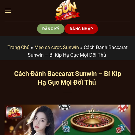
Bỏ
qua
nội
dung
ĐĂNG KÝ
ĐĂNG NHẬP
Trang Chủ
»
Mẹo cá cược Sunwin
»
Cách Đánh Baccarat
Sunwin – Bí Kíp Hạ Gục Mọi Đối Thủ
Cách Đánh Baccarat Sunwin – Bí Kíp
Hạ Gục Mọi Đối Thủ