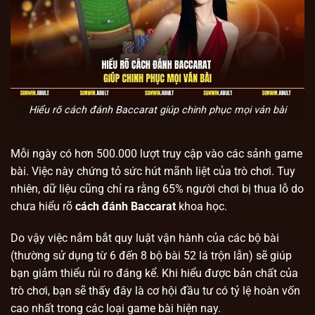
Hiểu rõ cách đánh Baccarat giúp chinh phục mọi ván bài
Mỗi ngày có hơn 500.000 lượt truy cập vào các sảnh game
bài. Việc này chứng tỏ sức hút mãnh liệt của trò chơi. Tuy
nhiên, dữ liệu cũng chỉ ra rằng 65% người chơi bị thua lỗ do
chưa hiểu rõ
cách đánh Baccarat
khoa học.
Do vậy việc nắm bắt quy luật vận hành của các bộ bài
(thường sử dụng từ 6 đến 8 bộ bài 52 lá trộn lẫn) sẽ giúp
bạn giảm thiểu rủi ro đáng kể. Khi hiểu được bản chất của
trò chơi, bạn sẽ thấy đây là cơ hội đầu tư có tỷ lệ hoàn vốn
cao nhất trong các loại game bài hiện nay.