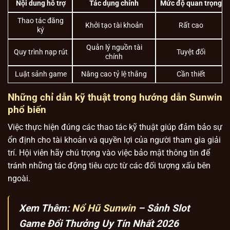
Nội dung hỗ trợ
Tác dụng chính
Mức độ quan trọng
Thao tác đăng
Khởi tạo tài khoản
Rất cao
ký
Quản lý nguồn tài
Quy trình nạp rút
Tuyệt đối
chính
Luật sảnh game
Nâng cao tỷ lệ thắng
Cần thiết
Những chỉ dẫn kỹ thuật trong hướng dẫn Sunwin
phổ biến
Việc thực hiện đúng các thao tác kỹ thuật giúp đảm bảo sự
ổn định cho tài khoản và quyền lợi của người tham gia giải
trí. Hội viên hãy chú trọng vào việc bảo mật thông tin để
tránh những tác động tiêu cực từ các đối tượng xấu bên
ngoài.
Xem Thêm:
Nổ Hũ Sunwin
– Sảnh Slot
Game Đổi Thưởng Uy Tín Nhất 2026