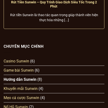
Rút Tiền Sunwin – Quy Trình Giao Dịch Siêu Tốc Trong 2
Phút
Rút tiền Sunwin là thao tác quan trọng giúp thành viên hiện
thực hóa những [...]
CHUYÊN MỤC CHÍNH
Casino Sunwin
(6)
Game bài Sunwin
(6)
Hướng dẫn Sunwin
(8)
Khuyến mãi Sunwin
(4)
Mẹo cá cược Sunwin
(4)
Nổ Hũ Sunwin
(2)