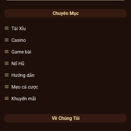
Chuyên Mục
Tài Xỉu
Casino
Game bài
Nổ Hũ
Hướng dẫn
Mẹo cá cược
Khuyến mãi
Về Chúng Tôi