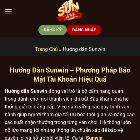
Bỏ
qua
nội
dung
ĐĂNG KÝ
ĐĂNG NHẬP
Trang Chủ
»
Hướng dẫn Sunwin
Hướng Dẫn Sunwin – Phương Pháp Bảo
Mật Tài Khoản Hiệu Quả
Hướng dẫn Sunwin
đóng vai trò là bộ cẩm nang quan
trọng dành cho mọi thành viên khi bắt đầu khám phá hệ
thống giải trí đẳng cấp. Việc nắm vững các quy trình vận
hành giúp người tham gia tối ưu hóa thời gian và nâng cao
xác suất nhận thưởng trong từng ván chơi. Hệ thống luôn
nỗ lực mang tới những thông tin chuẩn xác để bảo vệ
quyền lợi và hỗ trợ hội viên tối đa tại
Sunwin
.