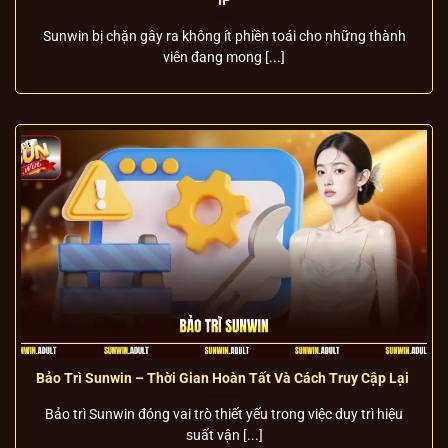
IP
Sunwin bị chặn gây ra không ít phiền toái cho những thành
viên đang mong [...]
Bảo Trì Sunwin – Thời Gian Hoàn Tất Và Cách Truy Cập Lại
Bảo trì Sunwin đóng vai trò thiết yếu trong việc duy trì hiệu
suất vận [...]