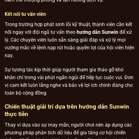
Kết nối tư vấn viên
Trong trường hợp phát sinh lỗi kỹ thuật, thành viên cần kết
nối ngay với đội ngũ tư vấn theo
hướng dẫn Sunwin
để xử
lý. Các chuyên viên luôn sẵn sàng giải đáp và xử lý mọi
vướng mắc về lệnh nạp rút hoặc quyền lợi của hội viên hiện
nay.
Sự tương tác kịp thời giúp người tham gia tháo gỡ khó
khăn chỉ trong vài phút ngắn ngủi để tiếp tục cuộc vui. Đơn
vị cam kết luôn lắng nghe và bảo vệ lợi ích chính đáng cho
toàn bộ cộng đồng.
Chiến thuật giải trí dựa trên hướng dẫn Sunwin
thực tiễn
Thay vì dựa vào sự may mắn, người chơi nên áp dụng các
phương pháp phân tích dữ liệu để gia tăng cơ hội chiến