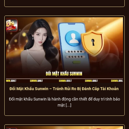
Đổi Mật Khẩu Sunwin – Tránh Rủi Ro Bị Đánh Cắp Tài Khoản
Đổi mật khẩu Sunwin là hành động cần thiết để duy trì tính bảo
mật [...]