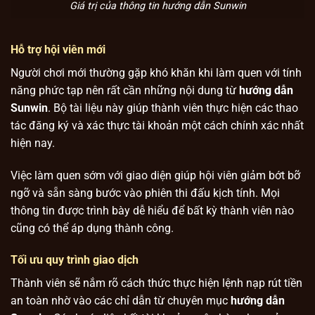
Giá trị của thông tin hướng dẫn Sunwin
Hỗ trợ hội viên mới
Người chơi mới thường gặp khó khăn khi làm quen với tính
năng phức tạp nên rất cần những nội dung từ
hướng dẫn
Sunwin
. Bộ tài liệu này giúp thành viên thực hiện các thao
tác đăng ký và xác thực tài khoản một cách chính xác nhất
hiện nay.
Việc làm quen sớm với giao diện giúp hội viên giảm bớt bỡ
ngỡ và sẵn sàng bước vào phiên thi đấu kịch tính. Mọi
thông tin được trình bày dễ hiểu để bất kỳ thành viên nào
cũng có thể áp dụng thành công.
Tối ưu quy trình giao dịch
Thành viên sẽ nắm rõ cách thức thực hiện lệnh nạp rút tiền
an toàn nhờ vào các chỉ dẫn từ chuyên mục
hướng dẫn