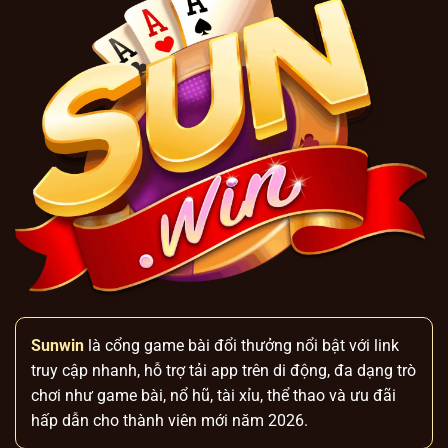
Sunwin
là cổng game bài đổi thưởng nổi bật với link
truy cập nhanh, hỗ trợ tải app trên di động, đa dạng trò
chơi như game bài, nổ hũ, tài xỉu, thể thao và ưu đãi
hấp dẫn cho thành viên mới năm 2026.