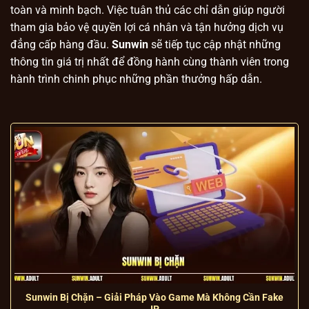
toàn và minh bạch. Việc tuân thủ các chỉ dẫn giúp người
tham gia bảo vệ quyền lợi cá nhân và tận hưởng dịch vụ
đẳng cấp hàng đầu.
Sunwin
sẽ tiếp tục cập nhật những
thông tin giá trị nhất để đồng hành cùng thành viên trong
hành trình chinh phục những phần thưởng hấp dẫn.
Sunwin Bị Chặn – Giải Pháp Vào Game Mà Không Cần Fake