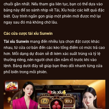
chuỗi gần nhất. Nếu tham gia liên tục, bạn có thể dựa vào
bảng này để so sánh nhịp về Tài, Xỉu hoặc các kết quả đặc
biệt. Quy trình ngắn gọn giúp một phiên mới được mở lại
ngay sau đó mà không chờ lâu.
Các cửa cược tài xỉu Sunwin
Tài xỉu Sunwin
mang đến nhiều lựa chọn đặt cược khác
nhau, từ cửa cơ bản đến các kèo tổng điểm có mức trả cao
hơn. Mỗi dạng dự đoán sẽ đi kèm xác suất trúng và tỷ lệ
thưởng riêng, nên người chơi cần nắm rõ trước khi vào
lệnh. Bảng dưới đây sẽ giúp bạn theo dõi nhanh từng cửa
phổ biến trong mỗi phiên.