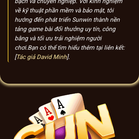
bạch và chuyên nghiệp. Với kinh nghiệm
về kỹ thuật phần mềm và bảo mật, tôi
hướng đến phát triển Sunwin thành nền
tảng game bài đổi thưởng uy tín, công
bằng và tối ưu trải nghiệm người
chơi.Bạn có thể tìm hiểu thêm tại liên kết:
[
Tác giả David Minh
].