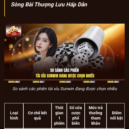
Sòng Bài Thượng Lưu Hấp Dẫn
So sánh các phiên tài xỉu Sunwin đang được chọn nhiều
Thời
Số cửa
Mức trả
Loại
Cơ chế kết
gian
cược
thưởng
Điểm
hình
quả
1
phổ
tham
nổi bật
phiên
biến
khảo