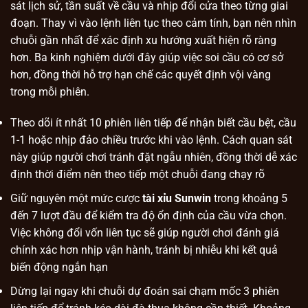
sát lịch sử, tần suất về cầu và nhịp đổi cửa theo từng giai
đoạn. Thay vì vào lệnh liên tục theo cảm tính, bạn nên nhìn
chuỗi gần nhất để xác định xu hướng xuất hiện rõ ràng
hơn. Ba kinh nghiệm dưới đây giúp việc soi cầu có cơ sở
hơn, đồng thời hỗ trợ hạn chế các quyết định vội vàng
trong mỗi phiên.
Theo dõi ít nhất 10 phiên liên tiếp để nhận biết cầu bệt, cầu
1-1 hoặc nhịp đảo chiều trước khi vào lệnh. Cách quan sát
này giúp người chơi tránh đặt ngẫu nhiên, đồng thời dễ xác
định thời điểm nên theo tiếp một chuỗi đang chạy rõ
Giữ nguyên một mức cược
tài xỉu Sunwin
trong khoảng 5
đến 7 lượt đầu để kiểm tra độ ổn định của cầu vừa chọn.
Việc không đổi vốn liên tục sẽ giúp người chơi đánh giá
chính xác hơn nhịp vận hành, tránh bị nhiễu khi kết quả
biến động ngắn hạn
Dừng lại ngay khi chuỗi dự đoán sai chạm mốc 3 phiên