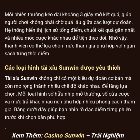
Mỗi phiên thường kéo dài khoảng 3 giây mở kết quả, giúp
người chơi không phải chờ quá lâu giữa các lượt dự đoán.
Hệ thống hiển thị lịch sử tổng điểm, chuỗi kết quả gần nhất
và nhiều mốc cược khác nhau để tiện theo dõi. Nhờ vậy,
thành viên có thể lựa chọn mức tham gia phù hợp với ngân
sách từng thời điểm.
Các loại hình tài xỉu Sunwin được yêu thích
Tài xỉu Sunwin
không chỉ có một kiểu dự đoán cơ bản mà
còn mở rộng thành nhiều chế độ khác nhau để tăng lựa
chọn. Mỗi loại hình sở hữu nhịp mở thưởng, số cửa cược
và mức trả khác nhau nên phù hợp nhiều phong cách tham
gia. Bảng dưới đây giúp bạn nhìn rõ đặc điểm từng phiên
trước khi chọn bàn phù hợp.
Xem Thêm:
Casino Sunwin
– Trải Nghiệm