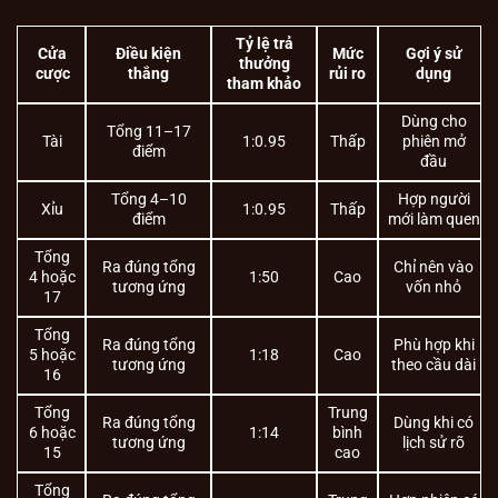
Tỷ lệ trả
Cửa
Điều kiện
Mức
Gợi ý sử
thưởng
cược
thắng
rủi ro
dụng
tham khảo
Dùng cho
Tổng 11–17
Tài
1:0.95
Thấp
phiên mở
điểm
đầu
Tổng 4–10
Hợp người
Xỉu
1:0.95
Thấp
điểm
mới làm quen
Tổng
Ra đúng tổng
Chỉ nên vào
4 hoặc
1:50
Cao
tương ứng
vốn nhỏ
17
Tổng
Ra đúng tổng
Phù hợp khi
5 hoặc
1:18
Cao
tương ứng
theo cầu dài
16
Tổng
Trung
Ra đúng tổng
Dùng khi có
6 hoặc
1:14
bình
tương ứng
lịch sử rõ
15
cao
Tổng