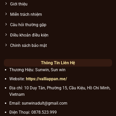
Giới thiệu
Miễn trách nhiệm
Câu hỏi thường gặp
Điều khoản điều kiện
Chính sách bảo mật
Thông Tin Liên Hệ
Thương Hiệu: Sunwin, Sun win
Website:
https://valliappan.me/
Địa chỉ: 10 Duy Tân, Phường 15, Cầu Kiệu, Hồ Chí Minh,
Vietnam
Email:
sunwinadult@gmail.com
Điện Thoại: 0878.523.999