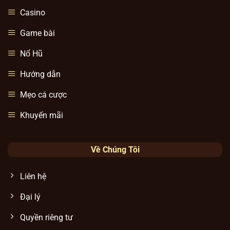
Casino
Game bài
Nổ Hũ
Hướng dẫn
Mẹo cá cược
Khuyến mãi
Về Chúng Tôi
Liên hệ
Đại lý
Quyền riêng tư